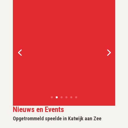
“Erg leuk om je collega’s
door muziek op een
andere manier te leren
kennen.”
M. Stienstra, BAM - Gouda
Nieuws en Events
Opgetrommeld speelde in Katwijk aan Zee