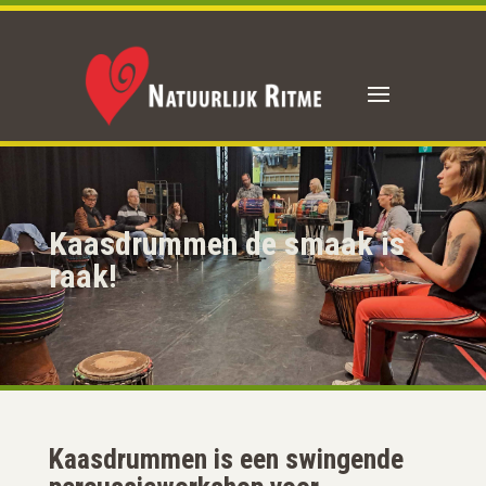
Kaasdrummen de smaak is
raak!
Kaasdrummen is een swingende