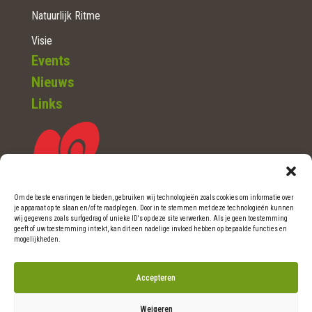
Natuurlijk Ritme
Visie
Events
Nieuws
Links
Om de beste ervaringen te bieden, gebruiken wij technologieën zoals cookies om informatie over
je apparaat op te slaan en/of te raadplegen. Door in te stemmen met deze technologieën kunnen
wij gegevens zoals surfgedrag of unieke ID's op deze site verwerken. Als je geen toestemming
WOERDEN (Ut.)
geeft of uw toestemming intrekt, kan dit een nadelige invloed hebben op bepaalde functies en
mogelijkheden.
Telefoon: 0348-46 06 36
Accepteren
E-mail: info@natuurlijkritme.nl
Weigeren