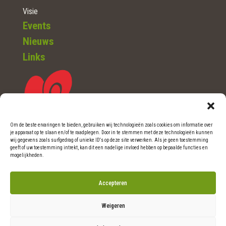
Visie
Events
Nieuws
Links
Om de beste ervaringen te bieden, gebruiken wij technologieën zoals cookies om informatie over
je apparaat op te slaan en/of te raadplegen. Door in te stemmen met deze technologieën kunnen
wij gegevens zoals surfgedrag of unieke ID's op deze site verwerken. Als je geen toestemming
WOERDEN (Ut.)
geeft of uw toestemming intrekt, kan dit een nadelige invloed hebben op bepaalde functies en
mogelijkheden.
Telefoon: 0348-46 06 36
Accepteren
E-mail: info@natuurlijkritme.nl
Weigeren