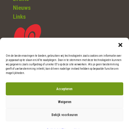
Nieuws
Links
Om de beste ervaringen te bieden, gebruiken wij technologieën zoals cookies om informatie over
je apparaat op te slaan en/of te raadplegen. Door in te stemmen met deze technologieën kunnen
WOERDEN (Ut.)
wij gegevens zoals surfgedrag of unieke ID's op deze site verwerken. Als je geen toestemming
geeft of uw toestemming intrekt, kan dit een nadelige invloed hebben op bepaalde functies en
mogelijkheden.
Telefoon: 0348-46 06 36
Accepteren
E-mail: info@natuurlijkritme.nl
Weigeren
Bekijk voorkeuren
© 2026 Natuurlijk Ritme