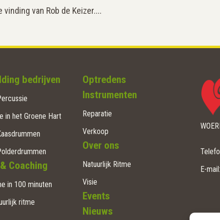
vinding van Rob de Keizer....
ding bedrijven
Optredens
Instrumenten
ercussie
Reparatie
e in het Groene Hart
WOERD
Verkoop
Kaasdrummen
Over ons
Polderdrummen
Telef
 & Coaching
Natuurlijk Ritme
E-mail
Visie
e in 100 minuten
Events
uurlijk ritme
Nieuws